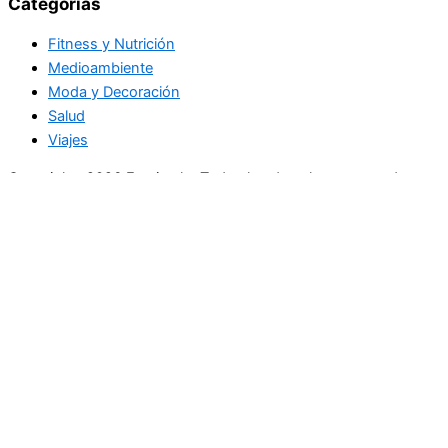
Categorias
Fitness y Nutrición
Medioambiente
Moda y Decoración
Salud
Viajes
Copyright+2026 En circulo. Todos los derechos reservados
Únase a nuestra lista de correo
Recibe las últimas noticias, ofertas exclusivas y actualizaciones.
Email
suscríbase
Buscar