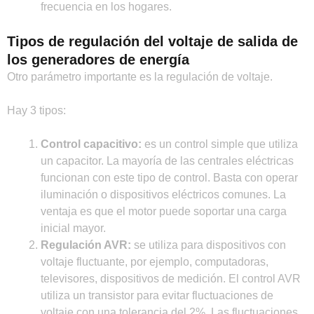
frecuencia en los hogares.
Tipos de regulación del voltaje de salida de
los generadores de energía
Otro parámetro importante es la regulación de voltaje.
Hay 3 tipos:
Control capacitivo:
es un control simple que utiliza
un capacitor. La mayoría de las centrales eléctricas
funcionan con este tipo de control. Basta con operar
iluminación o dispositivos eléctricos comunes. La
ventaja es que el motor puede soportar una carga
inicial mayor.
Regulación AVR:
se utiliza para dispositivos con
voltaje fluctuante, por ejemplo, computadoras,
televisores, dispositivos de medición. El control AVR
utiliza un transistor para evitar fluctuaciones de
voltaje con una tolerancia del 2%. Las fluctuaciones