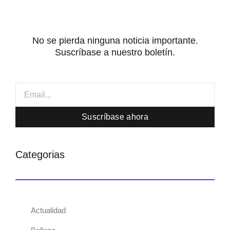
k
m
n
-
-
f
i
n
No se pierda ninguna noticia importante.
Suscríbase a nuestro boletín.
Email
Suscríbase ahora
Categorias
Actualidad