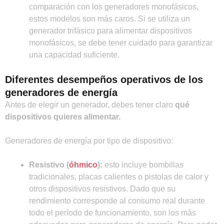
comparación con los generadores monofásicos,
estos modelos son más caros. Si se utiliza un
generador trifásico para alimentar dispositivos
monofásicos, se debe tener cuidado para garantizar
una capacidad suficiente.
Diferentes desempeños operativos de los
generadores de energía
Antes de elegir un generador, debes tener claro
qué
dispositivos quieres alimentar.
Generadores de energía por tipo de dispositivo:
Resistivo (
óhmico
):
esto incluye bombillas
tradicionales, placas calientes o pistolas de calor y
otros dispositivos resistivos. Dado que su
rendimiento corresponde al consumo real durante
todo el período de funcionamiento, son los más