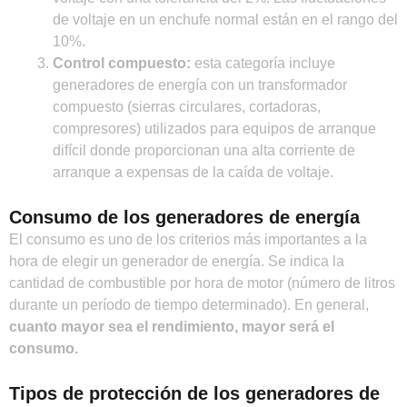
de voltaje en un enchufe normal están en el rango del
10%.
Control compuesto:
esta categoría incluye
generadores de energía con un transformador
compuesto (sierras circulares, cortadoras,
compresores) utilizados para equipos de arranque
difícil donde proporcionan una alta corriente de
arranque a expensas de la caída de voltaje.
Consumo de los generadores de energía
El consumo es uno de los criterios más importantes a la
hora de elegir un generador de energía. Se indica la
cantidad de combustible por hora de motor (número de litros
durante un período de tiempo determinado). En general,
cuanto mayor sea el rendimiento, mayor será el
consumo.
Tipos de protección de los generadores de