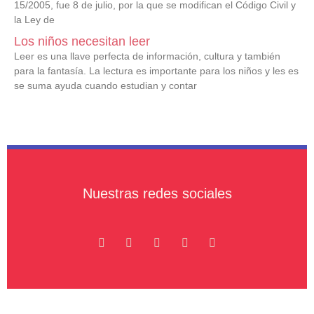
15/2005, fue 8 de julio, por la que se modifican el Código Civil y
la Ley de
Los niños necesitan leer
Leer es una llave perfecta de información, cultura y también
para la fantasía. La lectura es importante para los niños y les es
se suma ayuda cuando estudian y contar
Nuestras redes sociales
F
T
Y
M
L
a
w
o
e
i
c
i
u
d
n
e
t
t
i
k
b
t
u
u
e
o
e
b
m
d
o
r
e
-
i