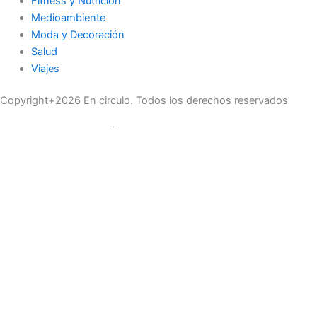
Fitness y Nutrición
Medioambiente
Moda y Decoración
Salud
Viajes
Copyright+2026 En circulo. Todos los derechos reservados
ÚNASE A
NUESTRA LISTA
DE CORREO
Recibe las últimas noticias, ofertas exclusivas y
actualizaciones.
Email