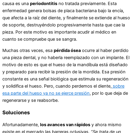
causa es una
periodontitis
no tratada previamente. Esta
enfermedad genera bolsas de placa bacteriana bajo la encía,
que afecta a la raíz del diente, y finalmente se extiende al hueso
de soporte, destruyéndolo progresivamente hasta que cae la
pieza. Por este motivo es importante acudir al médico en
cuanto se compruebe que se sangra.
Muchas otras veces, esa
pérdida ósea
ocurre al haber perdido
una pieza dental, y no haberla reemplazado con un implante. El
motivo de esto es que el hueso de la mandíbula está diseñado
y preparado para recibir la presión de la mordida. Esa presión
constante es una señal biológica que estimula su regeneración
y solidifica el hueso. Pero, cuando perdemos el diente,
sobre
esa parte del hueso ya no se ejerce presión
, por lo que deja de
regenerarse y se reabsorbe.
Soluciones
Afortunadamente,
los avances van rápidos
y ahora mismo
existe en el mercado las barreras oclusivas.
“Se trata de un