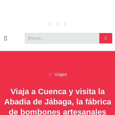
Ir
al
contenido
F
I
X
a
n
-
c
s
t
e
t
w
b
a
i
Buscar
o
g
t
o
r
t
k
a
e
m
r
Viajes
Viaja a Cuenca y visita la
Abadía de Jábaga, la fábrica
de bombones artesanales