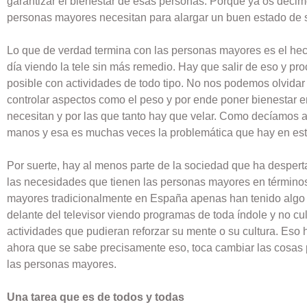
garantizar el bienestar de esas personas. Porque ya os decimo
personas mayores necesitan para alargar un buen estado de s
Lo que de verdad termina con las personas mayores es el hec
día viendo la tele sin más remedio. Hay que salir de eso y p
posible con actividades de todo tipo. No nos podemos olvidar d
controlar aspectos como el peso y por ende poner bienestar e
necesitan y por las que tanto hay que velar. Como decíamos a
manos y esa es muchas veces la problemática que hay en est
Por suerte, hay al menos parte de la sociedad que ha despert
las necesidades que tienen las personas mayores en términos 
mayores tradicionalmente en España apenas han tenido algo d
delante del televisor viendo programas de toda índole y no cul
actividades que pudieran reforzar su mente o su cultura. Eso 
ahora que se sabe precisamente eso, toca cambiar las cosas 
las personas mayores.
Una tarea que es de todos y todas