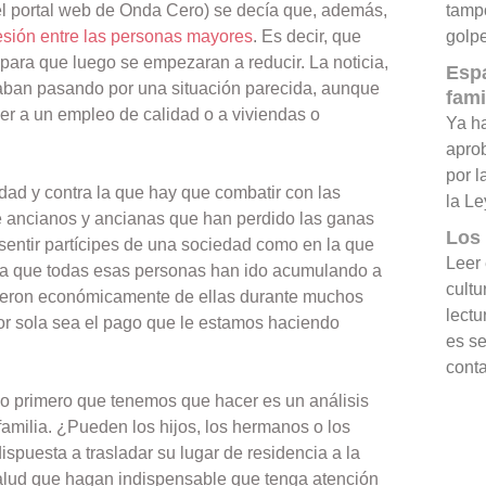
el portal web de Onda Cero) se decía que, además,
tamp
sión entre las personas mayores
. Es decir, que
golpe
para que luego se empezaran a reducir. La noticia,
Esp
staban pasando por una situación parecida, aunque
fami
er a un empleo de calidad o a viviendas o
Ya ha
aprob
por l
ad y contra la que hay que combatir con las
la Le
e ancianos y ancianas que han perdido las ganas
Los 
 sentir partícipes de una sociedad como en la que
Leer 
cia que todas esas personas han ido acumulando a
cultu
ndieron económicamente de ellas durante muchos
lectu
or sola sea el pago que le estamos haciendo
es s
conta
Lo primero que tenemos que hacer es un análisis
familia. ¿Pueden los hijos, los hermanos o los
spuesta a trasladar su lugar de residencia a la
salud que hagan indispensable que tenga atención