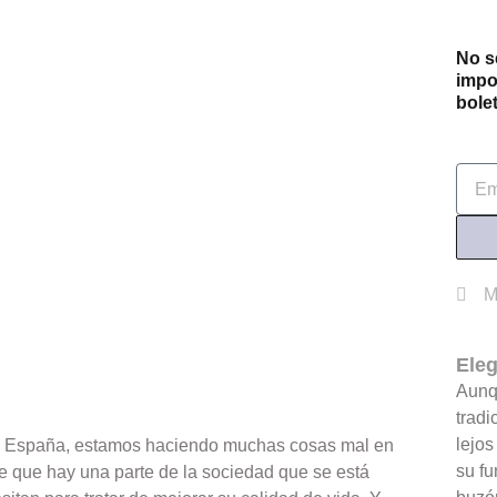
No s
impo
bolet
Emai
M
Ele
Aunq
tradi
lejos
 en España, estamos haciendo muchas cosas mal en
su fu
e que hay una parte de la sociedad que se está