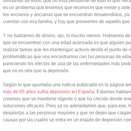
olvidando de ellos, que no está pendiente de todo lo que neces
es un problema que tenemos que reconocer que existe y ant
los ancianos y ancianas que se encuentran desatendidos, ya 
cuentan con esa familia, y hay que proveerles de aquello que n
Y no hablamos de dinero, ojo, ni mucho menos. Hablamos de 
que se encuentran con una edad avanzada es que alguien pued
realizar tareas que les mantengan activos desde el punto de vi
problemáticas que nos encontramos con las personas de eda
pareciendo los efectos de una de las enfermedades más prob
que no es otra que la depresión.
Según lo que apuntaba una noticia publicada en la página 
más de 65 años sufría depresión en España
. Estamos hablan
creemos que se mantiene vigente o que ha crecido desde ent
soluciones eficaces. Pero ya os adelantamos que, para eso,
despiertas a las personas mayores y que no dejen que caigan
causas por las cuales se entra en un estado de depresión c