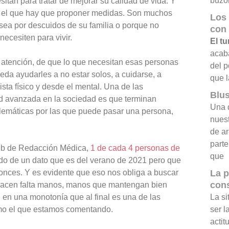
buzó
itan para tratar de mejorar su calidad de vida. Y
e el que hay que proponer medidas. Son muchos
Los 
sea por descuidos de su familia o porque no
con
ecesiten para vivir.
El t
acab
atención, de que lo que necesitan esas personas
del p
a ayudarles a no estar solos, a cuidarse, a
que l
sta físico y desde el mental. Una de las
Blus
d avanzada en la sociedad es que terminan
Una d
lemáticas por las que puede pasar una persona,
nuest
de a
parte
web de Redacción Médica,
1 de cada 4 personas de
que
do de un dato que es del verano de 2021 pero que
onces. Y es evidente que eso nos obliga a buscar
La p
con
 hacen falta manos, manos que mantengan bien
 en una monotonía que al final es una de las
La si
omo el que estamos comentando.
ser l
actit