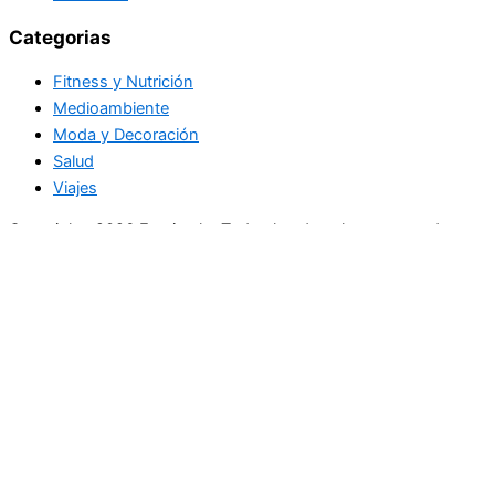
Categorias
Fitness y Nutrición
Medioambiente
Moda y Decoración
Salud
Viajes
Copyright+2026 En circulo. Todos los derechos reservados
Únase a nuestra lista de correo
Recibe las últimas noticias, ofertas exclusivas y actualizaciones.
Email
suscríbase
Buscar