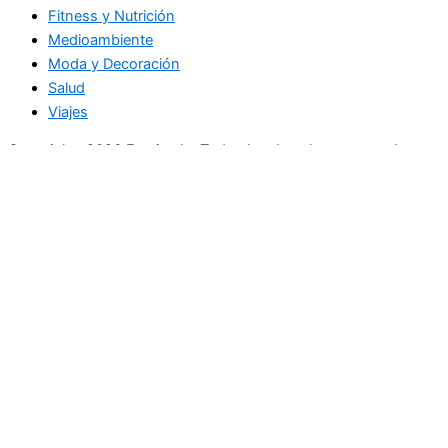
Fitness y Nutrición
Medioambiente
Moda y Decoración
Salud
Viajes
Copyright+2026 En circulo. Todos los derechos reservados
Únase a nuestra lista de correo
Recibe las últimas noticias, ofertas exclusivas y actualizaciones.
Email
suscríbase
Buscar
Actualidad