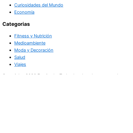
Curiosidades del Mundo
Economía
Categorias
Fitness y Nutrición
Medioambiente
Moda y Decoración
Salud
Viajes
Copyright+2026 En circulo. Todos los derechos reservados
Únase a nuestra lista de correo
Recibe las últimas noticias, ofertas exclusivas y actualizaciones.
Email
suscríbase