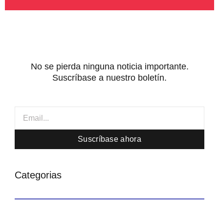
b
t
u
u
e
o
e
b
m
d
o
r
e
-
i
k
m
n
-
-
f
i
n
No se pierda ninguna noticia importante.
Suscríbase a nuestro boletín.
Email
Suscríbase ahora
Categorias