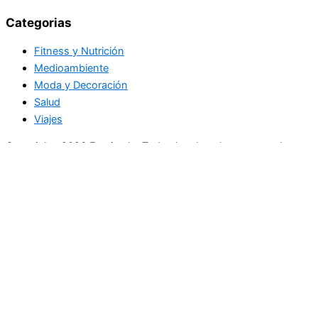
Categorias
Fitness y Nutrición
Medioambiente
Moda y Decoración
Salud
Viajes
Copyright+2026 En circulo. Todos los derechos reservados
Únase a nuestra lista de correo
Recibe las últimas noticias, ofertas exclusivas y actualizaciones.
Email
suscríbase
Buscar