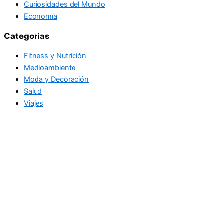
Curiosidades del Mundo
Economía
Categorias
Fitness y Nutrición
Medioambiente
Moda y Decoración
Salud
Viajes
Copyright+2026 En circulo. Todos los derechos reservados
Únase a nuestra lista de correo
Recibe las últimas noticias, ofertas exclusivas y actualizaciones.
Email
suscríbase