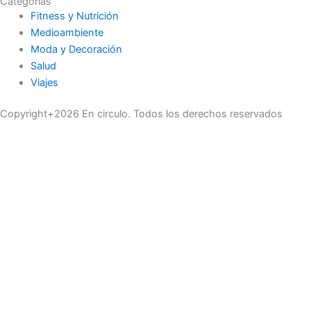
Categorias
Fitness y Nutrición
Medioambiente
Moda y Decoración
Salud
Viajes
Copyright+2026 En circulo. Todos los derechos reservados
Únase a nuestra lista de correo
Recibe las últimas noticias, ofertas exclusivas y actualizaciones.
Email
suscríbase
Buscar
Actualidad