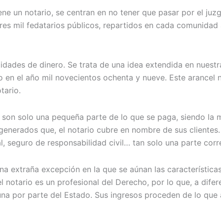
ene un notario, se centran en no tener que pasar por el juzg
tres mil fedatarios públicos, repartidos en cada comunida
tidades de dinero. Se trata de una idea extendida en nuestr
rno en el año mil novecientos ochenta y nueve. Este arancel
tario.
 son solo una pequeña parte de lo que se paga, siendo la m
generados que, el notario cubre en nombre de sus clientes. 
onal, seguro de responsabilidad civil… tan solo una parte co
 una extraña excepción en la que se aúnan las característic
l notario es un profesional del Derecho, por lo que, a dife
guna por parte del Estado. Sus ingresos proceden de lo que