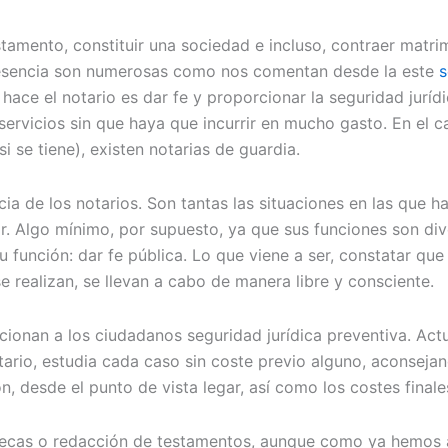
tamento, constituir una sociedad e incluso, contraer matrim
 presencia son numerosas como nos comentan desde la este
s
ace el notario es dar fe y proporcionar la seguridad jurídic
 servicios sin que haya que incurrir en mucho gasto. En el
i se tiene), existen notarias de guardia.
a de los notarios. Son tantas las situaciones en las que h
r. Algo mínimo, por supuesto, ya que sus funciones son dive
u función: dar fe pública. Lo que viene a ser, constatar qu
 realizan, se llevan a cabo de manera libre y consciente.
rcionan a los ciudadanos seguridad jurídica preventiva. Ac
ario, estudia cada caso sin coste previo alguno, aconseja
 desde el punto de vista legar, así como los costes finales
ipotecas o redacción de testamentos, aunque como ya hemo