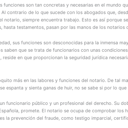
us funciones son tan concretas y necesarias en el mundo 
 Al contrario de lo que sucede con los abogados que, desde
 notario, siempre encuentra trabajo. Esto es así porque se 
, hasta testamentos, pasan por las manos de los notarios o
iedad, sus funciones son desconocidas para la inmensa mayo
saben que se trata de funcionarios con unas condiciones d
 reside en que proporcionan la seguridad jurídica necesari
ito más en las labores y funciones del notario. De tal man
e se espanta y sienta ganas de huir, no se sabe si por lo q
n funcionario público y un profesional del derecho. Su do
n Española, promete. El notario se ocupa de comprobar los 
es la prevención del fraude, como testigo imparcial, certif