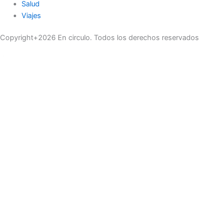
Salud
Viajes
Copyright+2026 En circulo. Todos los derechos reservados
Únase a nuestra lista de correo
Recibe las últimas noticias, ofertas exclusivas y actualizaciones.
Email
suscríbase
Buscar
Actualidad
Belleza
Cultura
Curiosidades del Mundo