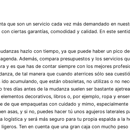
ta que son un servicio cada vez más demandado en nuestro
 con ciertas garantías, comodidad y calidad. En este senti
 mudanzas hazlo con tiempo, ya que puede haber un pico de
la agenda. Además, compara presupuestos y los servicios 
ra y es que has de contar siempre con los mejores profesio
anza, de tal manera que cuando aterrices sólo sea cuestión
 ido acumulando, que están obsoletas, no utilizas o no nece
 o tres días antes de la mudanza suelen ser bastante ajet
a: elementos decorativos, libros o, por ejemplo, ropa y en
arte de que empaquetas con cuidado y mimo, especialmente 
nen asas, y si no, puedes hacer tú unos agujeros laterales 
 la logística y será más seguro para tu propia espalda a la
 ligeros. Ten en cuenta que una gran caja con mucho peso 