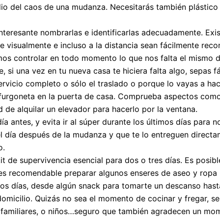
dio del caos de una mudanza. Necesitarás también plástico
nteresante nombrarlas e identificarlas adecuadamente. Exi
ue visualmente e incluso a la distancia sean fácilmente rec
emos controlar en todo momento lo que nos falta el mismo d
e, si una vez en tu nueva casa te hiciera falta algo, sepas 
rvicio completo o sólo el traslado o porque lo vayas a ha
a furgoneta en la puerta de casa. Comprueba aspectos como
 de alquilar un elevador para hacerlo por la ventana.
 antes, y evita ir al súper durante los últimos días para n
el día después de la mudanza y que te lo entreguen direct
o.
t de supervivencia esencial para dos o tres días. Es posi
 es recomendable preparar algunos enseres de aseo y ropa
ros días, desde algún snack para tomarte un descanso hast
domicilio. Quizás no sea el momento de cocinar y fregar, s
 o familiares, o niños…seguro que también agradecen un mo