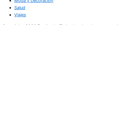
Moda y Decoración
Salud
Viajes
Copyright+2026 En circulo. Todos los derechos reservados
Únase a nuestra lista de correo
Recibe las últimas noticias, ofertas exclusivas y actualizaciones.
Email
suscríbase
Buscar
Actualidad
Belleza
Cultura
Curiosidades del Mundo