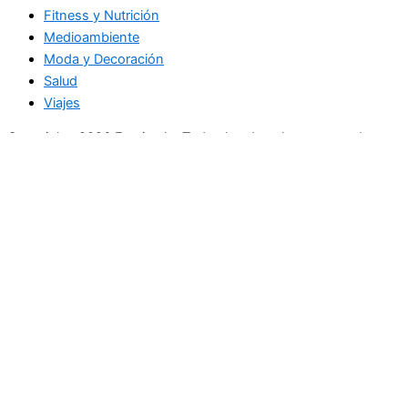
Fitness y Nutrición
Medioambiente
Moda y Decoración
Salud
Viajes
Copyright+2026 En circulo. Todos los derechos reservados
Únase a nuestra lista de correo
Recibe las últimas noticias, ofertas exclusivas y actualizaciones.
Email
suscríbase
Buscar
Actualidad