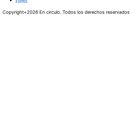
Viajes
Copyright+2026 En circulo. Todos los derechos reservados
Únase a nuestra lista de correo
Recibe las últimas noticias, ofertas exclusivas y actualizaciones.
Email
suscríbase
Buscar
Actualidad
Belleza
Cultura
Curiosidades del Mundo
Economía