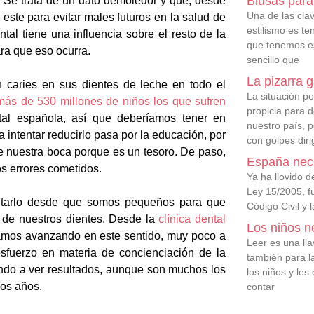
Blusas para
. Se trata de un dato demoledor y que, desde
Una de las clav
este para evitar males futuros en la salud de
estilismo es t
al tiene una influencia sobre el resto de la
que tenemos es
ra que eso ocurra.
sencillo que
La pizarra 
 caries en sus dientes de leche en todo el
La situación p
más de 530 millones de niños los que sufren
propicia para d
tal española, así que deberíamos tener en
nuestro país, 
intentar reducirlo pasa por la educación, por
con golpes diri
 nuestra boca porque es un tesoro. De paso,
España nece
s errores cometidos.
Ya ha llovido 
Ley 15/2005, fu
uitarlo desde que somos pequeños para que
Código Civil y 
 de nuestros dientes. Desde la
clínica dental
Los niños n
mos avanzando en este sentido, muy poco a
Leer es una lla
fuerzo en materia de concienciación de la
también para la
ndo a ver resultados, aunque son muchos los
los niños y le
mos años.
contar