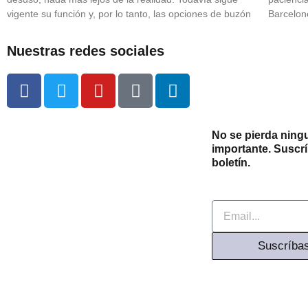
vigente su función y, por lo tanto, las opciones de buzón
Barcelone
Nuestras redes sociales
F
T
Y
M
L
a
w
o
e
i
c
i
u
d
n
e
t
t
i
k
No se pierda ningu
b
t
u
u
e
importante. Suscr
boletín.
o
e
b
m
d
o
r
e
-
i
k
m
n
Email
-
-
f
i
Suscríba
n