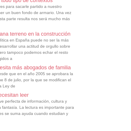
 todo tipo de contextos
es para sacarle partido a nuestro
ener un buen fondo de armario. Una vez
ta parte resulta nos será mucho más
gana terreno en la construcción
olítica en España puede no ser la más
esarrollar una actitud de orgullo sobre
pero tampoco podemos echar el resto
gidos a
sita más abogados de familia
desde que en el año 2005 se aprobara la
e 8 de julio, por la que se modifican el
la Ley de
ecesitan leer
ve perfecta de información, cultura y
 fantasía. La lectura es importante para
s es se suma ayuda cuando estudian y