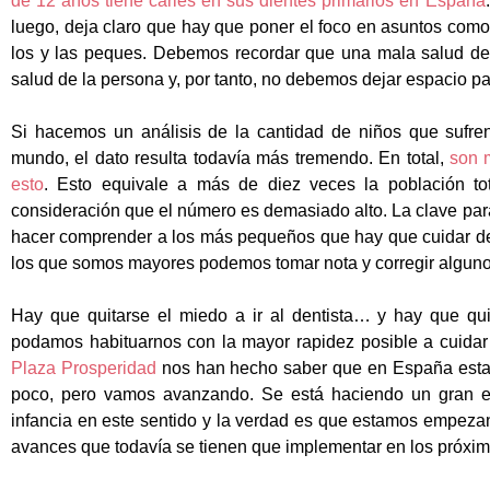
de 12 años tiene caries en sus dientes primarios en España
luego, deja claro que hay que poner el foco en asuntos como 
los y las peques. Debemos recordar que una mala salud dent
salud de la persona y, por tanto, no debemos dejar espacio pa
Si hacemos un análisis de la cantidad de niños que sufren
mundo, el dato resulta todavía más tremendo. En total,
son 
esto
. Esto equivale a más de diez veces la población to
consideración que el número es demasiado alto. La clave para 
hacer comprender a los más pequeños que hay que cuidar de
los que somos mayores podemos tomar nota y corregir alguno
Hay que quitarse el miedo a ir al dentista… y hay que q
podamos habituarnos con la mayor rapidez posible a cuidar
Plaza Prosperidad
nos han hecho saber que en España esta
poco, pero vamos avanzando. Se está haciendo un gran es
infancia en este sentido y la verdad es que estamos empeza
avances que todavía se tienen que implementar en los próxi