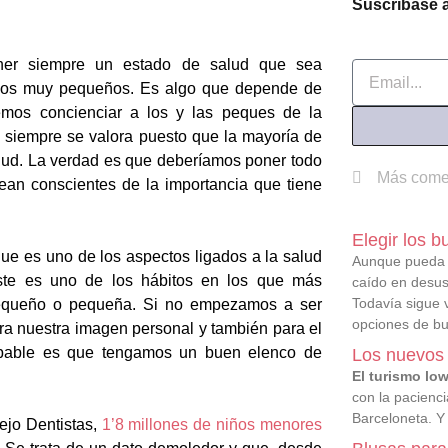
Suscríbase a
er siempre un estado de salud que sea
Email
omos muy pequeños. Es algo que depende de
mos concienciar a los y las peques de la
o siempre se valora puesto que la mayoría de
lud. La verdad es que deberíamos poner todo
Más come
sean conscientes de la importancia que tiene
Elegir los 
que es uno de los aspectos ligados a la salud
Aunque pueda p
te es uno de los hábitos en los que más
caído en desus
Todavía sigue v
pequeño o pequeña. Si no empezamos a ser
opciones de b
ara nuestra imagen personal y también para el
obable es que tengamos un buen elenco de
Los nuevos 
El turismo lo
con la pacienci
Barceloneta. Y 
ejo Dentistas,
1’8 millones de niños menores