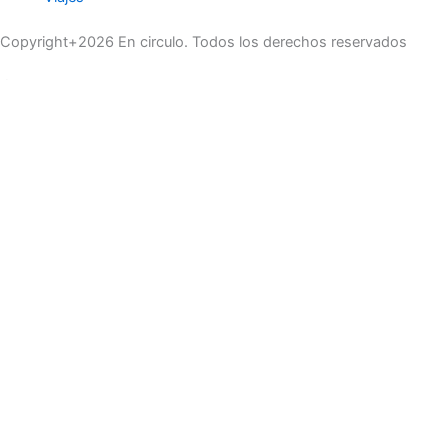
Copyright+2026 En circulo. Todos los derechos reservados
Únase a nuestra lista de correo
Recibe las últimas noticias, ofertas exclusivas y actualizaciones.
Email
suscríbase
Buscar
Actualidad
Belleza
Cultura
Curiosidades del Mundo
Economía