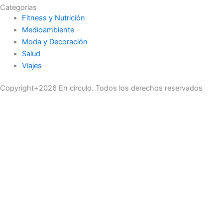
Categorias
Fitness y Nutrición
Medioambiente
Moda y Decoración
Salud
Viajes
Copyright+2026 En circulo. Todos los derechos reservados
Únase a nuestra lista de correo
Recibe las últimas noticias, ofertas exclusivas y actualizaciones.
Email
suscríbase
Buscar