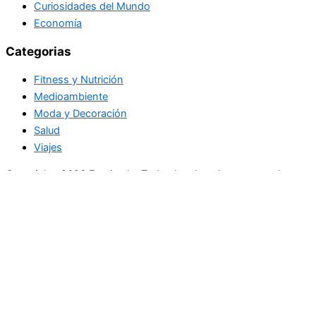
Curiosidades del Mundo
Economía
Categorias
Fitness y Nutrición
Medioambiente
Moda y Decoración
Salud
Viajes
Copyright+2026 En circulo. Todos los derechos reservados
Únase a nuestra lista de correo
Recibe las últimas noticias, ofertas exclusivas y actualizaciones.
Email
suscríbase