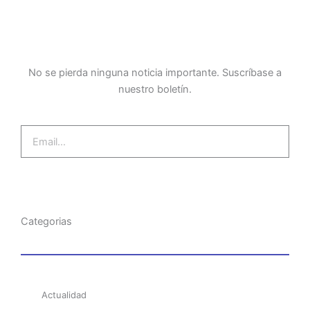
o
r
e
-
i
k
m
n
-
-
f
i
n
No se pierda ninguna noticia importante. Suscríbase a
nuestro boletín.
Email
Suscríbase ahora
Categorias
Actualidad