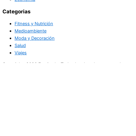
Categorias
Fitness y Nutrición
Medioambiente
Moda y Decoración
Salud
Viajes
Copyright+2026 En circulo. Todos los derechos reservados
Únase a nuestra lista de correo
Recibe las últimas noticias, ofertas exclusivas y actualizaciones.
Email
suscríbase
Buscar