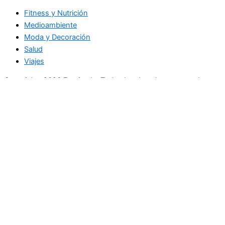
Fitness y Nutrición
Medioambiente
Moda y Decoración
Salud
Viajes
Copyright+2026 En circulo. Todos los derechos reservados
Únase a nuestra lista de correo
Recibe las últimas noticias, ofertas exclusivas y actualizaciones.
Email
suscríbase
Buscar
Actualidad