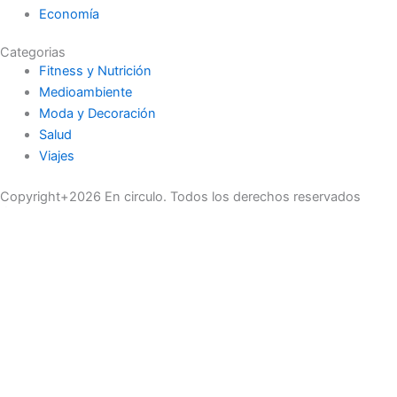
Economía
Categorias
Fitness y Nutrición
Medioambiente
Moda y Decoración
Salud
Viajes
Copyright+2026 En circulo. Todos los derechos reservados
Únase a nuestra lista de correo
Recibe las últimas noticias, ofertas exclusivas y actualizaciones.
Email
suscríbase
Buscar